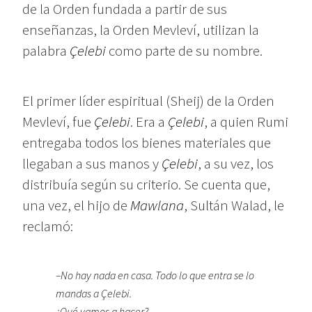
de la Orden fundada a partir de sus
enseñanzas, la Orden Mevleví, utilizan la
palabra
Çelebi
como parte de su nombre.
El primer líder espiritual (Sheij) de la Orden
Mevleví, fue
Çelebi
. Era a
Çelebi
, a quien Rumi
entregaba todos los bienes materiales que
llegaban a sus manos y
Çelebi
, a su vez, los
distribuía según su criterio. Se cuenta que,
una vez, el hijo de
Mawlana
, Sultán Walad, le
reclamó:
–No hay nada en casa. Todo lo que entra se lo
mandas a
Çelebi
.
¿Qué vamos a hacer?