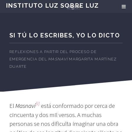
INSTITUTO LUZ SOBRE LUZ
English
SI TÚ LO ESCRIBES, YO LO DICTO
REFLEXIONES A PARTIR DEL PROCESO DE
EMERGENCIA DEL
MASNAVÍ
MARGARITA MARTÍNEZ
DUARTE
[i]
El
Masnaví
está conformado por cerca de
cincuenta y dos mil versos. A muchas
personas se nos dificulta imaginar una obra