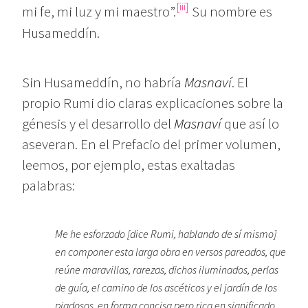
[iii]
mi fe, mi luz y mi maestro”.
Su nombre es
Husameddín.
Sin Husameddín, no habría
Masnaví
. El
propio Rumi dio claras explicaciones sobre la
génesis y el desarrollo del
Masnaví
que así lo
aseveran. En el Prefacio del primer volumen,
leemos, por ejemplo, estas exaltadas
palabras:
Me he esforzado [dice Rumi, hablando de sí mismo]
en componer esta larga obra en versos pareados, que
reúne maravillas, rarezas, dichos iluminados, perlas
de guía, el camino de los ascéticos y el jardín de los
piadosos, en forma concisa pero rica en significado,