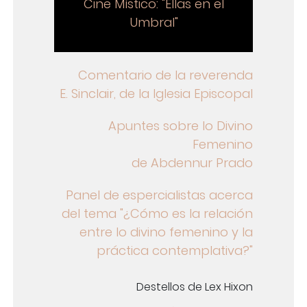
Cine Místico: "Ellas en el
Umbral"
Comentario de la reverenda
E. Sinclair, de la Iglesia Episcopal
Apuntes sobre lo Divino
Femenino
de Abdennur Prado
Panel de espercialistas acerca
del tema "¿Cómo es la relación
entre lo divino femenino y la
práctica contemplativa?"
Destellos de Lex Hixon