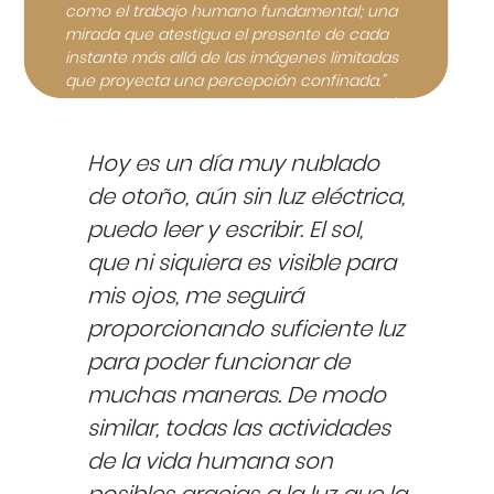
como el trabajo humano fundamental; una
mirada que atestigua el presente de cada
instante más allá de las imágenes limitadas
que proyecta una percepción confinada.”
Lex Hixon
Hoy es un día muy nublado
de otoño, aún sin luz eléctrica,
puedo leer y escribir. El sol,
que ni siquiera es visible para
mis ojos, me seguirá
proporcionando suficiente luz
para poder funcionar de
muchas maneras. De modo
similar, todas las actividades
de la vida humana son
posibles gracias a la luz que la