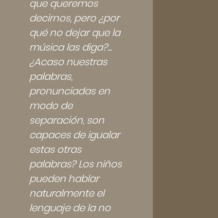
que queremos
decirnos, pero ¿por
qué no dejar que la
música las diga?...
¿Acaso nuestras
palabras,
pronunciadas en
modo de
separación, son
capaces de igualar
estas otras
palabras? Los niños
pueden hablar
naturalmente el
lenguaje de la no