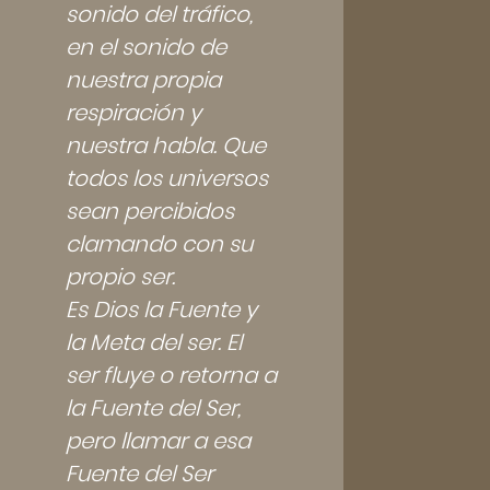
sonido del tráfico,
en el sonido de
nuestra propia
respiración y
nuestra habla. Que
todos los universos
sean percibidos
clamando con su
propio ser.
Es Dios la Fuente y
la Meta del ser. El
ser fluye o retorna a
la Fuente del Ser,
pero llamar a esa
Fuente del Ser