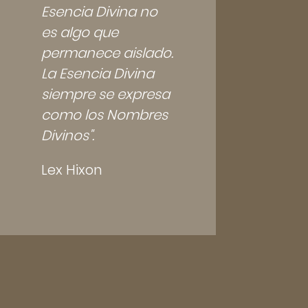
Esencia Divina no
es algo que
permanece aislado.
La Esencia Divina
siempre se expresa
como los Nombres
Divinos".
Lex Hixon