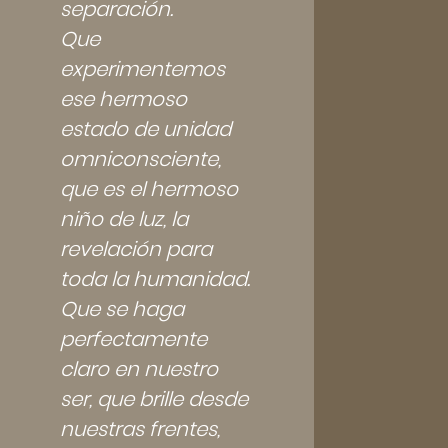
separación.
Que
experimentemos
ese hermoso
estado de unidad
omniconsciente,
que es el hermoso
niño de luz, la
revelación para
toda la humanidad.
Que se haga
perfectamente
claro en nuestro
ser, que brille desde
nuestras frentes,