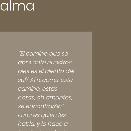
alma
"'El camino que se
abre ante nuestros
pies es el aliento del
sufí. Al recorrer este
camino, estas
notas, oh amantes,
se encontrarán.'
Rumi es quien les
habla, y lo hace a