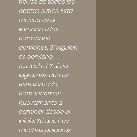
través de todos los
poetas sufíes. Esta
música es un
llamado a los
corazones
derviches. Si alguien
es derviche,
¡escuche! Y si no
logramos aún oír
este llamado,
comencemos
nuevamente a
caminar desde el
inicio. Sé que hay
muchas palabras